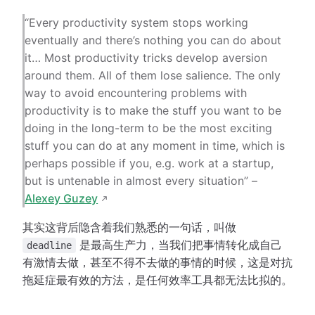
“Every productivity system stops working
eventually and there’s nothing you can do about
it… Most productivity tricks develop aversion
around them. All of them lose salience. The only
way to avoid encountering problems with
productivity is to make the stuff you want to be
doing in the long-term to be the most exciting
stuff you can do at any moment in time, which is
perhaps possible if you, e.g. work at a startup,
but is untenable in almost every situation” –
Alexey Guzey
其实这背后隐含着我们熟悉的一句话，叫做
是最高生产力，当我们把事情转化成自己
deadline
有激情去做，甚至不得不去做的事情的时候，这是对抗
拖延症最有效的方法，是任何效率工具都无法比拟的。